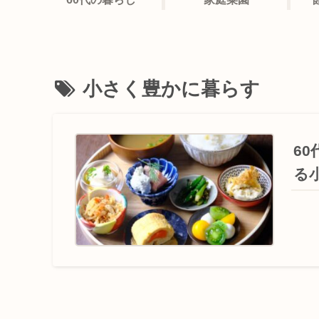
小さく豊かに暮らす
6
る